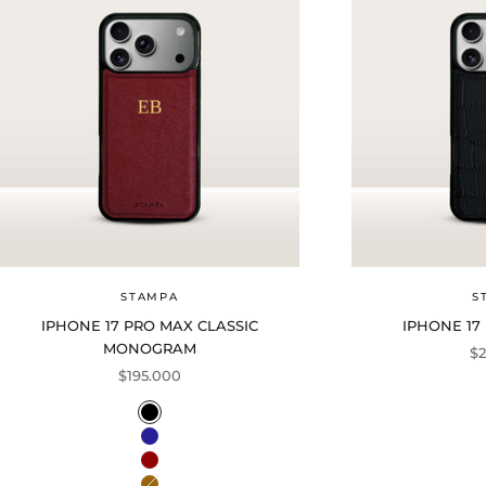
STAMPA
S
IPHONE 17 PRO MAX CLASSIC
IPHONE 17
MONOGRAM
Pr
$2
Precio de oferta
$195.000
Color
Black
Navy
Wine