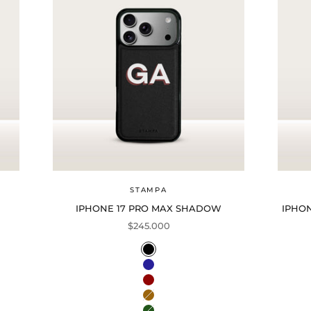
STAMPA
IPHONE 17 PRO MAX SHADOW
IPHON
Precio de oferta
$245.000
Color
Black
Navy
Wine
Mocha