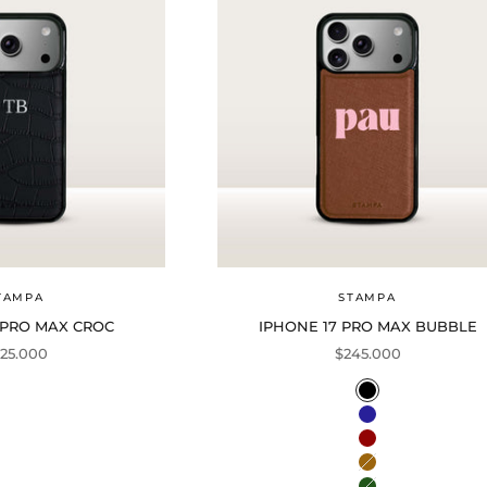
TAMPA
STAMPA
 PRO MAX CROC
IPHONE 17 PRO MAX BUBBLE
ecio de oferta
Precio de oferta
25.000
$245.000
Color
Black
Navy
Wine
Mocha