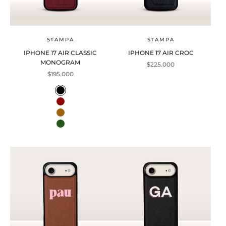
STAMPA
STAMPA
IPHONE 17 AIR CLASSIC
IPHONE 17 AIR CROC
MONOGRAM
Precio de oferta
$225.000
Precio de oferta
$195.000
Color
Black
Wine
Mocha
Olive