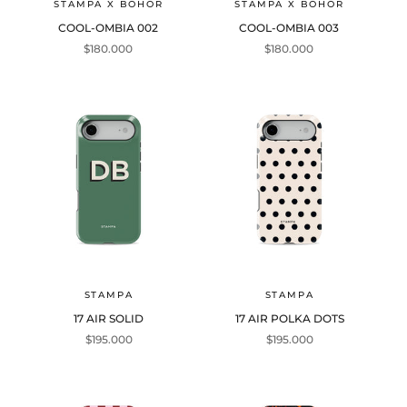
STAMPA X BOHOR
STAMPA X BOHOR
COOL-OMBIA 002
COOL-OMBIA 003
Precio de oferta
Precio de oferta
$180.000
$180.000
STAMPA
STAMPA
17 AIR SOLID
17 AIR POLKA DOTS
Precio de oferta
Precio de oferta
$195.000
$195.000