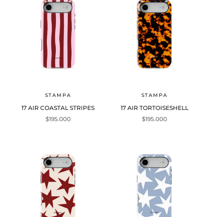
STAMPA
STAMPA
17 AIR COASTAL STRIPES
17 AIR TORTOISESHELL
Precio de oferta
Precio de oferta
$195.000
$195.000