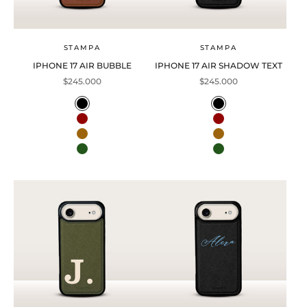
STAMPA
STAMPA
IPHONE 17 AIR BUBBLE
IPHONE 17 AIR SHADOW TEXT
Precio de oferta
Precio de oferta
$245.000
$245.000
Color
Color
Black
Black
Wine
Wine
Mocha
Mocha
Olive
Olive