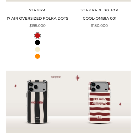
STAMPA
STAMPA X BOHOR
17 AIR OVERSIZED POLKA DOTS
COOL-OMBIA 001
Precio de oferta
Precio de oferta
$195.000
$180.000
Color
Vino
Negro
Crema
Naranja