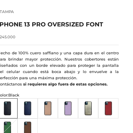
STAMPA
IPHONE 13 PRO OVERSIZED FONT
recio de oferta
245.000
echo de 100% cuero saffiano y una capa dura en el centro
ara brindar mayor protección. Nuestros cobertores están
iseñados con un borde elevado para proteger la pantalla
el celular cuando está boca abajo y lo envuelve a la
erfección para una máxima protección.
ontáctanos
si requieres algo fuera de estas opciones.
olor:
Black
lack
Azul Marino
Nude
Lilac
Champagne Gold
Rojo
orest Green
Mocha