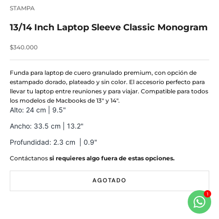
STAMPA
13/14 Inch Laptop Sleeve Classic Monogram
Precio de oferta
$340.000
Funda para laptop de cuero granulado premium, con opción de
estampado dorado, plateado y sin color. El accesorio perfecto para
llevar tu laptop entre reuniones y para viajar. Compatible para todos
los modelos de Macbooks de 13" y 14".
Alto: 24 cm | 9.5"
Ancho: 33.5 cm | 13.2"
Profundidad: 2.3 cm
| 0.9"
Contáctanos
si requieres algo fuera de estas opciones.
AGOTADO