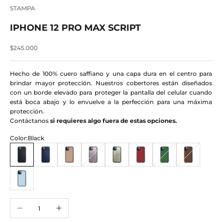
STAMPA
IPHONE 12 PRO MAX SCRIPT
Precio de oferta
$245.000
Hecho de 100% cuero saffiano y una capa dura en el centro para
brindar mayor protección. Nuestros cobertores están diseñados
con un borde elevado para proteger la pantalla del celular cuando
está boca abajo y lo envuelve a la perfección para una máxima
protección.
Contáctanos
si requieres algo fuera de estas opciones.
Color:
Black
Black
Azul Marino
Nude
Metallic Pink
Champagne Gold
Rojo
Forest Green
Mocha
Ice Blue
Reducir cantidad
Aumentar cantidad