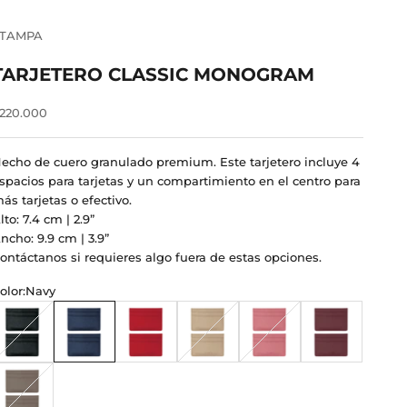
STAMPA
TARJETERO CLASSIC MONOGRAM
recio de oferta
220.000
echo de cuero granulado premium. Este tarjetero incluye 4
spacios para tarjetas y un compartimiento en el centro para
ás tarjetas o efectivo.
lto: 7.4 cm | 2.9”
ncho: 9.9 cm | 3.9”
ontáctanos
si requieres algo fuera de estas opciones.
olor:
Navy
egro
Navy
Rojo
Sand
Dark Pink
Wine
rown